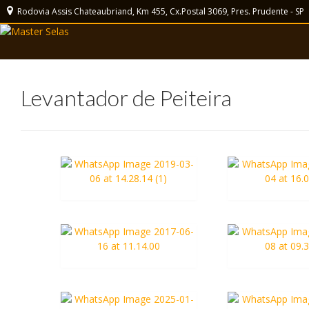
Rodovia Assis Chateaubriand, Km 455, Cx.Postal 3069, Pres. Prudente - SP
Levantador de Peiteira